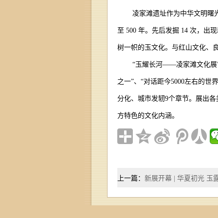
凌家滩遗址作为中华文明曙光
至 500 年。先后发掘 14 
树一帜的玉文化。与红山文化、良
“玉耀长河——凌家滩文化展
之一”、“对话距今5000左右
分化、城市发轫9个章节。展出各
方特色的文化内涵。
上一篇：
新展开幕 | 华夏初光 玉