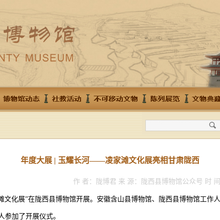
年度大展 | 玉耀长河——凌家滩文化展亮相甘肃陇西
作 者：陇博君 来 源：陇西县博物馆公众号 时 间：
凌家滩文化展”在陇西县博物馆开展。安徽含山县博物馆、陇西县博物馆工作人
余人参加了开展仪式。