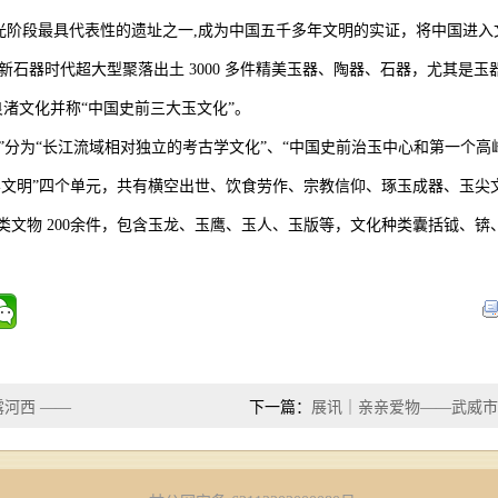
阶段最具代表性的遗址之一,成为中国五千多年文明的实证，将中国进入文
次，出现新石器时代超大型聚落出土 3000 多件精美玉器、陶器、石器，尤其
渚文化并称“中国史前三大玉文化”。
”分为“长江流域相对独立的考古学文化”、“中国史前治玉中心和第一个高
的世界文明”四个单元，共有横空出世、饮食劳作、宗教信仰、琢玉成器、玉
类文物 200余件，包含玉龙、玉鹰、玉人、玉版等，文化种类囊括钺、
露河西 ——
下一篇：
展讯｜亲亲爱物——武威市