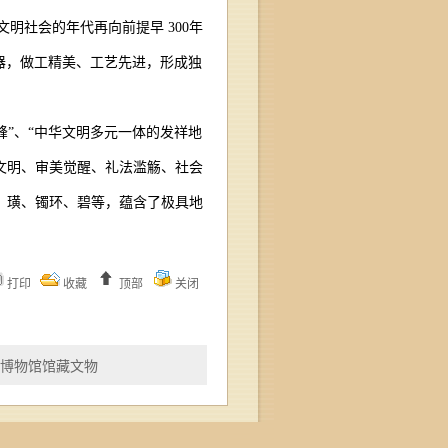
明社会的年代再向前提早 300年
是玉器，做工精美、工艺先进，形成独
峰”、“中华文明多元一体的发祥地
尖文明、审美觉醒、礼法滥觞、社会
锛、璜、镯环、碧等，蕴含了极具地
打印
收藏
顶部
关闭
博物馆馆藏文物