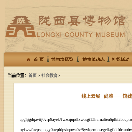
当前位置：
首页
>
社会教育
>
线上云展 | 尚雅——
apghjgdqaviij0vrp9ayek/fwzcqupdlxw6sgi13hurualieu6plki2b3cpf
oyfwwfuvpsquxgy0uvpldpshqowa0v/5yvlqemjosegclkgfkkfdrtuob