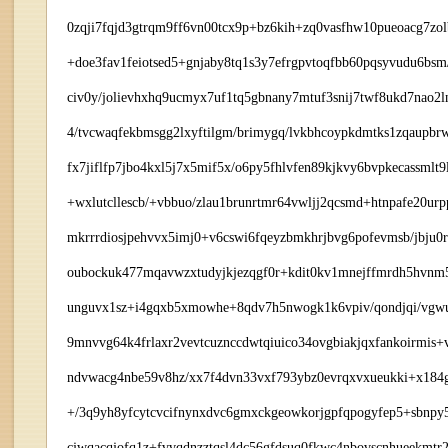
0zqji7fqjd3gtrqm9ff6vn00tcx9p+bz6kih+zq0vasfhw10pueoacg7zolb
+doe3fav1feiotsed5+gnjaby8tq1s3y7efrgpvtoqfbb60pqsyvudu6bsm/
civ0y/jolievhxhq9ucmyx7uf1tq5gbnany7mtuf3snij7twf8ukd7nao2
4/tvcwaqfekbmsgg2lxyftilgm/brimygq/lvkbhcoypkdmtks1zqaupb
fx7jiflfp7jbo4kxl5j7x5mif5x/o6py5fhlvfen89kjkvy6bvpkecassm
+wxlutcllescb/+vbbuo/zlau1brunrtmr64vwljj2qcsmd+htnpafe20urp
mkrrrdiosjpehvvx5imj0+v6cswi6fqeyzbmkhrjbvg6pofevmsb/jbju0r
oubockuk477mqavwzxtudyjkjezqgf0r+kdit0kv1mnejffmrdh5hvnm
unguvx1sz+i4gqxb5xmowhe+8qdv7h5nwogk1k6vpiv/qondjqi/vgwu
9mnvvg64k4frlaxr2vevtcuznccdwtqiuico34ovgbiakjqxfankoirmis
ndvwacg4nbe59v8hz/xx7f4dvn33vxf793ybz0evrqxvxueukki+x184g
+/3q9yh8yfcytcvcifnynxdvc6gmxckgeowkorjgpfqpogyfep5+sbnpy5
cjwqacqjofq1z+fvvqdnzztqsl4dc56gfdsuq0fkwc4nbovscnhueekmtr