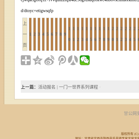
d/dtoyc+etigwsqfp
上
1
1
1
1
1
1
1
1
1
1
2
2
2
2
2
2
一
1
2
3
4
5
6
7
8
9
0
1
2
3
4
5
6
7
8
9
0
1
2
3
4
5
页
上一篇：
活动报名 | 一门一世界系列课程 ·
甘公网安备
版权所有 (C) 
地址：甘肃省定西市陇西县巩昌镇李家龙宫龙宫广场东侧 邮