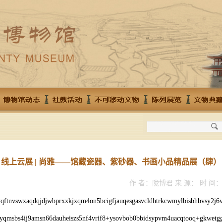
线上云展 | 尚雅——馆藏瓷器、紫砂器、书画小品精品展（肆）
作 者：陇博君 来 源： 时 间：2
vqftnvswxaqdqjdjwbprxxkjxqm4on5bcigfjauqesgasvcldhtrkcwmylbisbhbvsy2j6
zyqmsbs4ij9amsn66dauheiszs5nf4vrif8+ysovbob0bbidsypvm4uacqtooq+gkwetgg