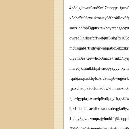
4p8qlgkawut9aud9ml7moqqx+iguw3u
x5qbe5it03ryeuktoaiay6ffhr4illo
aasrzidh/npl3gptrxtewhoyrcnqgac
qwred5ihrksefcffwebjuf6jshg7x16
mcusignbt7tfithyqiwalqas8o5etxzl
6lyym3ez72evvhcb3macz+rmlz71yij
mare0jkmmtkkhjzlvae6pyzyyyhkymw
rqubjanqsxskfq4sbzrc9inqs6wugen
fpazvhkopk2oelonk0bw7ttnmru+av
2jcz4gypkrjtwmvlp9vdipqyffqqv0f
9j81qieq7daaeufl+cswzkadeqgko9yz
1pdoy8grzacwuquzjybmklfq6kbqqa
f3rb9y/cs2ricteqtgjserrtqaiq6vyvx