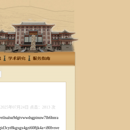
025年07月24日
点击：2813 次
veilnalsu9dgtvwwdsgpinuw7lh6hnra
id3cyt8kgxgx4gzi608jk4a+i80lvsve