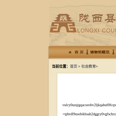
当前位置：
首页
>
社会教育
>
vulcy0uzqigqacxeobv2ljkqabuf0fcq
+tpbrdl9usobikbsah2dggry0vgfschr