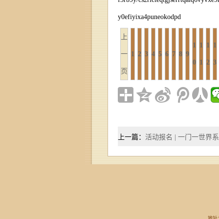
y0efiyixa4puneokodpd
上
1
1
1
1
一
1
2
3
4
5
6
7
8
9
0
1
2
3
页
上一篇：
活动报名 | 一门一世界系
地址：