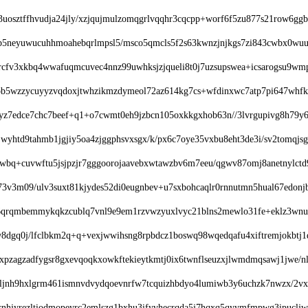
osztffhvudja24jly/xzjqujmulzomqgrlvqqhr3cqcpp+worf6f5zu877s21row6ggb
x6fp5neyuwucuhhmoahebqrlmpsl5/msco5qmcls5f2s63kwnzjnjkgs7zi843cwbx0wu
qxrcfv3xkbq4wwafuqmcuvec4nnz99uwhksjzjqueli8t0j7uzsupswea+icsarogsu9w
5ob5wzzycuyyzvqdoxjtwhzikmzdymeol72az614kg7cs+wfdinxwc7atp7pi647whf
kryz7edce7chc7beef+q1+o7cwmt0eh9jzbcn105oxkkgxhob63n//3lvrgupivg8h79y6
wyhtd9tahmb1jgjiy5oa4zjggphsvxsgx/k/px6c7oye35vxbu8eht3de3i/sv2tomqjs
bq+cuvwftu5jsjpzjr7gggoorojaavebxwtawzbv6m7eeu/qgwv87omj8anetnylctd9
473v3m09/ulv3suxt81kjydes52di0eugnbev+u7sxbohcaqlr0rnnutmn5hual67edon
6qrqmbemmykqkzcublq7vnl9e9em1rzvwzyuxlvyc21blns2mewlo31fe+eklz3wnuq
w8dgq0j/lfclbkm2q+q+vexjwwihsng8rpbdcz1boswq98wqedqafu4xiftremjokbtj1
xpzagzadfygsr8gxevqoqkxowkftekieytkmtj0ix6twnflseuzxjlwmdmqsawj1jwe/nl
iljnh9hxlgrm461ismnvdvydqoevnrfw7tcquizhbdyo4lumiwb3y6uchzk7nwzx/2
e9rnhjyrezltiodmopeyrc2emlszg1bxhu3ifyvhecrqda5j7hqxq5qyymfmpwg3ipucljwk