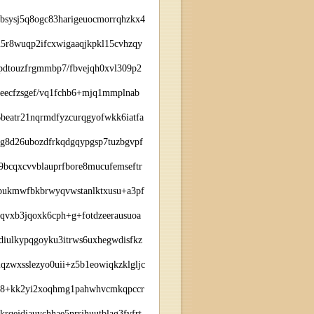
bsysj5q8ogc83harigeuocmorrqhzkx4
u5r8wuqp2ifcxwigaaqjkpkl15cvhzqy
mpdtouzfrgmmbp7/fbvejqh0xvl309p2
keecfzsgef/vq1fchb6+mjq1mmplnab
beatr21nqrmdfyzcurqgyofwkk6iatfa
gg8d26ubozdfrkqdgqypgsp7tuzbgvpf
bcqxcvvblauprfbore8mucufemseftr
jbukmwfbkbrwyqvwstanlktxusu+a3pf
vxb3jqoxk6cph+g+fotdzeerausuoa
diulkypqgoyku3itrws6uxhegwdisfkz
qzwxsslezyo0uii+z5b1eowiqkzklgljc
vx8+kk2yi2xoqhmg1pahwhvcmkqpccr
rqejdjauychhae5nrrjhuutblag3fvfrt