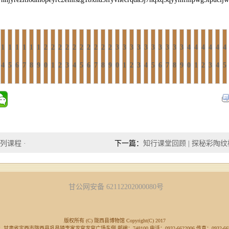
1
1
1
1
1
1
2
2
2
2
2
2
2
2
2
2
3
3
3
3
3
3
3
3
3
3
4
4
4
4
4
4
4
5
6
7
8
9
0
1
2
3
4
5
6
7
8
9
0
1
2
3
4
5
6
7
8
9
0
1
2
3
4
5
列课程 ·
下一篇：
知行课堂回顾 | 探秘彩陶
甘公网安备 62112202000080号
版权所有 (C) 陇西县博物馆 Copyright(C) 2017
甘肃省定西市陇西县巩昌镇李家龙宫龙宫广场东侧 邮编：748100 电话：0932-6622006 传真：0932-662