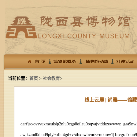
当前位置：
首页
>
社会教育
>
线上云展 | 尚雅——
qarfjrc/ovsyuxmeulslp2nlu9cgp8oileu0oqvajvtdtkzewwwz+gaa9n
awjkzmd0dmd9ply9ofht4gd+v5tbxpwbvnr3+mkmw1j1qvgrafrmn9uxz5