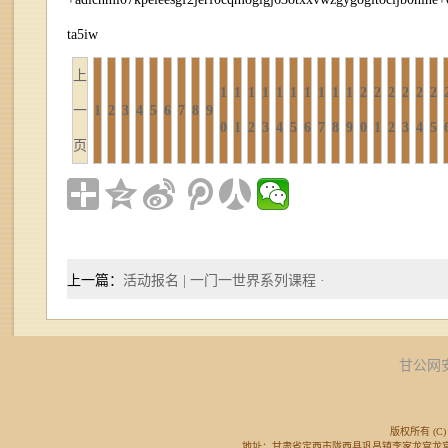
ta5iw
上
1
1
1
1
1
1
1
1
1
1
2
2
2
2
2
2
一
1
2
3
4
5
6
7
8
9
0
1
2
3
4
5
6
7
8
9
0
1
2
3
4
5
页
上一篇：
活动报名 | 一门一世界系列课程 ·
甘公网安备
版权所有 (C) 
地址：甘肃省定西市陇西县巩昌镇李家龙宫龙宫广场东侧 邮