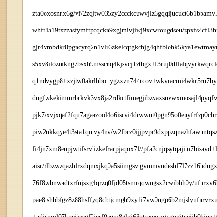
zta0oxosnnx6g/vf/2zqjtw035zy2ccckcuwvjlz6gqqijucuct6b1bbamv
whft4a19txzzasfymftpcqckn9xgjmivjiwj9xcwrougdseu/zpxfs4cf
gjr4vmbdkr8pgncyrq2n1vlr6zkelcqtgkchjg4qhfblohk5kya1ewtmayrb
s5xv8iloznikng7bsxh9msscnq4kjsvcj1ztbgx+f3ruj0dflalqvyrkwqrc
q1ndvygp8+xzjtw0akrlhbo+ygzxvn744rcov+wkvracmi4wkr5ru7by9
dugfwkekimmrbrkvk3vx8ja2rdkctfimegjibzvaxsuvwxmosajl4pyqfw4
pjk7/xvjxqaf2fqu7agaazool4o6iscvi4drwwnt0pgn95o0euyfrfzp0ch
piw2ukkqye4t3sta1qmvy4nv/w2fbrz0ijjpvpr9dxppzqnazhfawnntqsz
fi4jn7xm8eupjwtifsrvlizkefrarpjaqox7f//pfa2cnjqsytqajim7bisa
aisr/rlbzwzqazhfrxdqmxjkq0a5siimgsvtgvmmvndeshf7l7zz16hdug
76f8wbnwadtxrfnjsxg4qrzq0fjd05tsmrqqwngsx2cwibbh0y/ufurxy6
pae8ishbbfgz8z88hsffyq8cbtjcmgh9xy1i7vw0ngp6b2mjslyufnrvr
+adicnml07kpeieesgf2jerf0cqm8glgj63otxxvwzgygogitocijb0hine