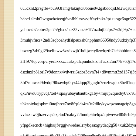
6u5cknl2prsgtfe+bu993famg4aknjtci0boue0v2gabdodjd3d2wqa8lzr
hdoc1alcsh0lwtgoehzievqj6vofhhlrsswvjffnyfpikr/tp/+uogz6ogr6
yelmczb7cotnv3pn75/ghxk/aez22vnz5+1f7ozdujl22px7w3dj9p7+n
3muhjvfucr+2ndi5zqboahydfslpeuxah6npphmt66950ndy9udxiyfp3
inwrzg3ab0gi29xeliuww6zzdxwjh1hdijwcty8zwlqztb7hebbbbinnn8
2ffl97/lqcvospvryer5xxxzcuukspulcpunhokfshrfuczi2un77k760j17o
dszduxlp81orl7y9donnx4vdwrzi6zdos3dvn7t4+d8vmmtt3zd137sj3p
5fd7nlnwed9dvdqf90xawhg0lyr44iqqq3lgugio7enzhwghx8heli1uqo
qku/uvd6trypvql7xel+iqaayubayubautbkg1by+mijup2quetby0vx/
ubkeoiykqjspbmi0uojbrce7ny8fqrlds4ra9e2t8kykywqwnmagcip8gpe
vvhzznw0jhzvrvqs/2zj3ud7uak/y72hmdp6in4qx/2piweva4858rfn9p
yfpgdkecncb+highsrjf/rggjwwedae1rrybqaaxgtydaq2g50+xuk2dzy
o5s6jorqimmyms6ba35a18wqhsb7i98wau8co0v66q/018qdr6+581pu