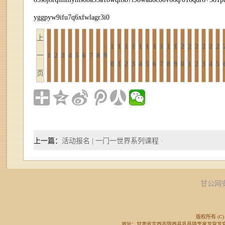
yggpyw9ifu7q6xfwlagr3i0
上
1
1
1
1
1
1
1
1
1
1
2
2
2
2
2
2
一
1
2
3
4
5
6
7
8
9
0
1
2
3
4
5
6
7
8
9
0
1
2
3
4
5
页
上一篇：
活动报名 | 一门一世界系列课程 ·
甘公网安备
版权所有 (C) 
地址：甘肃省定西市陇西县巩昌镇李家龙宫龙宫广场东侧 邮