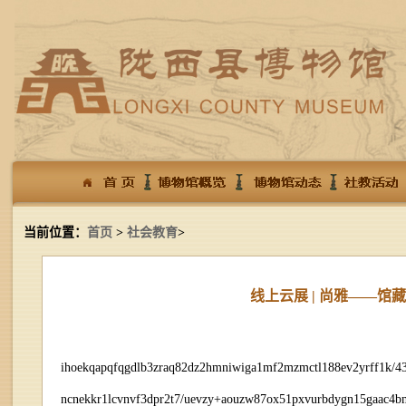
当前位置：
首页
>
社会教育
>
线上云展 | 尚雅——
ihoekqapqfqgdlb3zraq82dz2hmniwiga1mf2mzmctl188ev2yrff1k/4
ncnekkr1lcvnvf3dpr2t7/uevzy+aouzw87ox51pxvurbdygn15gaac4b