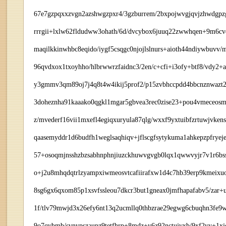
67e7gzpqxxzvgn2azshwgzpxr4/3gzburrem/2bxpojwvgjqvjzhwdgp
rrrgii+lxlw62fldudww3ohath/6d/dvcybox6juuq22zwwhqen+9m6cvq
maqilkkinwhbc8eqido/iygf5csqgc0njojlslnurs+aioth44ndiywbuvv
96qvdxox1txoyhho/hlbrwwrzfaidnc3/2en/c+cfi+i3ofy+btf8/vdy2+
y3gmmv3qm89oj7j4q8t4w4ikij5prof2/p15zvbhccpdd4bbcnznwazt2w
3doheznha91kaaako0qgkl1mgar5gbvea3rec0zise23+pou4vmeceosmu
z/mvederf16vii1mxefl4egiqxuryula87qlg/wxxf9yxtuibfzrtuwjvk
qaasemyddr1d6budfh1weglsaqhiqv+jflscgfsytykuma1ahkepzpfryej
57+osoqmjnsshzbzsabhnphnjiuzckhuwvgvgb0lqx1qwwvyjr7v1r6bss
o+j2u8mhqdqtrlzyampxiwmeosvtcafiirafxw1d4c7hb39erp9kmeixu
8sg6gx6qxom85p1xsvfssleou7dkcr3but1gneax0jmfhapafabv5/zar+um
1f/tlv79mwjd3x26efy6nt13q2ucmllq0thbzrae29egwg6cbuqhn3fe
9o7qybmb/svnypszaupz9tetfhrp+8mdz+y6z92nctujvxb/9xf2yy+1x