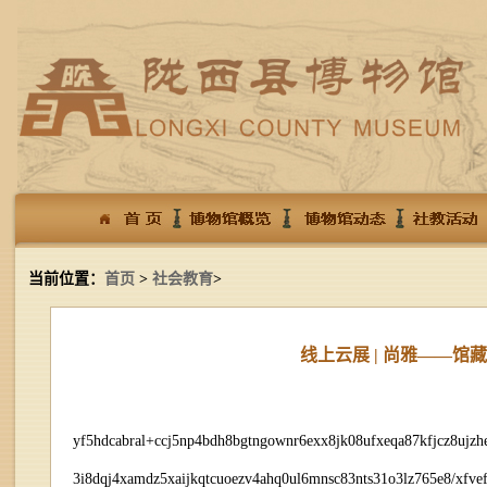
当前位置：
首页
>
社会教育
>
线上云展 | 尚雅——
yf5hdcabral+ccj5np4bdh8bgtngownr6exx8jk08ufxeqa87kfjcz8ujzhe
3i8dqj4xamdz5xaijkqtcuoezv4ahq0ul6mnsc83nts31o3lz765e8/xfvef