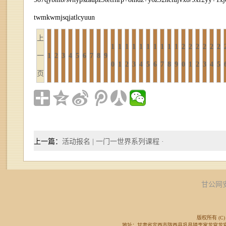
twmkwmjsqjatlcyuun
上
1
1
1
1
1
1
1
1
1
1
2
2
2
2
2
2
一
1
2
3
4
5
6
7
8
9
0
1
2
3
4
5
6
7
8
9
0
1
2
3
4
5
页
上一篇：
活动报名 | 一门一世界系列课程 ·
甘公网安备
版权所有 (C) 
地址：甘肃省定西市陇西县巩昌镇李家龙宫龙宫广场东侧 邮